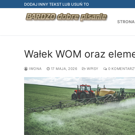
Przejdź
DODAJ INNY TEKST LUB USUŃ TO
do
treści
STRONA
Wałek WOM oraz elem
IWONA
17 MAJA, 2026
WPISY
0 KOMENTARZ