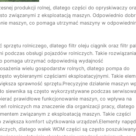
esnej produkcji rolnej, dlatego części do opryskiwaczy or
ęsto związanymi z eksploatacją maszyn. Odpowiednio dob
łanie maszyn, co pomaga utrzymać maszyny w odpowiedni
rzętu rolniczego, dlatego filtr oleju ciągnik oraz filtr pa
 podczas obsługi pojazdów rolniczych. Takie rozwiązani
 co pomaga utrzymać odpowiednią wydajność
sażenia wielu gospodarstw rolnych, dlatego pompa do
ęsto wybieranymi częściami eksploatacyjnymi. Takie elem
większa sprawność sprzętu.Precyzyjne działanie maszyn w
i do siewnika są często wykorzystywane podczas serwisowa
spierać prawidłowe funkcjonowanie maszyn, co wpływa na
 rolniczych ma znaczenie dla organizacji pracy, dlatego
mentem związanym z eksploatacją maszyn. Takie części
co zwiększa komfort użytkowania urządzeń.Elementy napę
olniczych, dlatego wałek WOM części są często poszukiwan