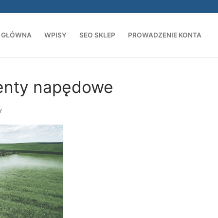
 GŁÓWNA
WPISY
SEO SKLEP
PROWADZENIE KONTA
Szukaj:
enty napędowe
Y