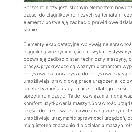
Sprzęt rolniczy jest istotnym elementem nowocz
części do ciągników rolniczych są tematami cz
elementy pozwalają zadbać o prawidłowe dzia
stanie.
Elementy eksploatacyjne wpływają na sprawność sp
ciągnik są ważnymi częściami wykorzystywanymi
pozwalają zadbać o stan techniczny maszyny,
pracy.Opryskiwacze są ważnym elementem wypo
opryskiwacza oraz dysze do opryskiwaczy są cz
umożliwiają prawidłową pracę urządzenia, co z
na efektywność pracy rolniczej, dlatego częśc
sprzętu rolniczego. Takie rozwiązania mogą w
komfort użytkowania maszyn.Sprawność urządzeń
części do rozsiewacza nawozów są ważnym ele
umożliwiają utrzymanie sprawności urządzeń, 
mają istotne znaczenie dla działania maszyn r