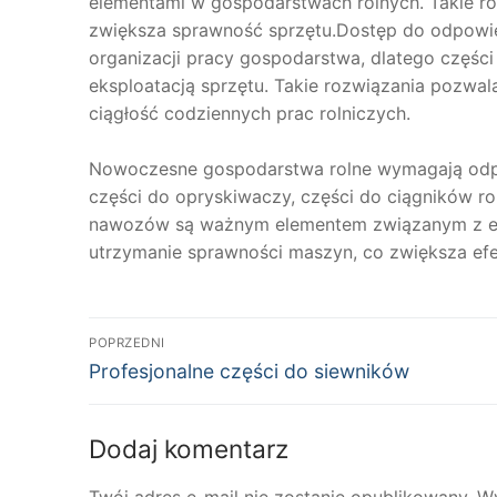
elementami w gospodarstwach rolnych. Takie roz
zwiększa sprawność sprzętu.Dostęp do odpowie
organizacji pracy gospodarstwa, dlatego częśc
eksploatacją sprzętu. Takie rozwiązania pozwa
ciągłość codziennych prac rolniczych.
Nowoczesne gospodarstwa rolne wymagają odp
części do opryskiwaczy, części do ciągników ro
nawozów są ważnym elementem związanym z eksp
utrzymanie sprawności maszyn, co zwiększa efe
Nawigacja
POPRZEDNI
Poprzedni
wpisu
Profesjonalne części do siewników
wpis:
Dodaj komentarz
Twój adres e-mail nie zostanie opublikowany.
W