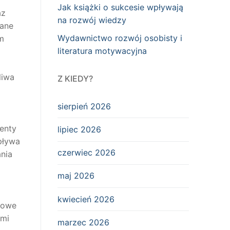
Jak książki o sukcesie wpływają
az
na rozwój wiedzy
rane
Wydawnictwo rozwój osobisty i
m
literatura motywacyjna
liwa
Z KIEDY?
a
sierpień 2026
enty
lipiec 2026
pływa
czerwiec 2026
nia
maj 2026
kwiecień 2026
dowe
ymi
marzec 2026