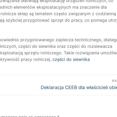
wiązania ułatwiają eksploatację urządzeń rolniczych, co
dnich elementów eksploatacyjnych ma znaczenie dla
i rolnicze sklep są tematem często związanym z codzienną
lają szybciej przygotować sprzęt do pracy, co pomaga utr
owiednio przygotowanego zaplecza technicznego, dlateg
lniczych, części do siewnika oraz części do rozsiewacza
loatacją sprzętu rolniczego. Takie rozwiązania umożliw
ktywność pracy rolniczej.
części do siewnika
NA
Następny
Deklaracja CEEB dla właścicieli ob
wpis:
ymagane pola są oznaczone
*