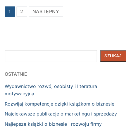
Nawigacja
1
2
NASTĘPNY
po
wpisach
Szukaj
SZUKAJ
OSTATNIE
Wydawnictwo rozwój osobisty i literatura
motywacyjna
Rozwijaj kompetencje dzięki książkom o biznesie
Najciekawsze publikacje o marketingu i sprzedaży
Najlepsze książki o biznesie i rozwoju firmy