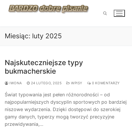
Przejdź
do
treści
Miesiąc:
luty 2025
Szukaj:
Najskuteczniejsze typy
bukmacherskie
IWONA
24 LUTEGO, 2025
WPISY
0 KOMENTARZY
Świat typowania jest pełen różnorodności – od
najpopularniejszych dyscyplin sportowych po bardziej
niszowe wydarzenia. Dzięki dostępowi do szerokiej
gamy danych, typerzy mogą tworzyć precyzyjne
przewidywania,…