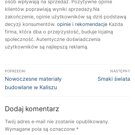
osób wpływają na sprzedaż. Pozytywne opinie
klientów poprawiają wyniki sprzedaży.Na
zakończenie, opinie użytkowników są dziś podstawą
decyzji konsumentów.
opinie i rekomendacje
Każda
firma, która dba o przejrzystość, buduje lojalną
społeczność. Autentyczne doświadczenia
użytkowników są najlepszą reklamą.
Nawigacja
POPRZEDNI
NASTĘPNY
wpisu
Poprzedni
Następny
Nowoczesne materiały
Smaki świata
wpis:
wpis:
budowlane w Kaliszu
Dodaj komentarz
Twój adres e-mail nie zostanie opublikowany.
Wymagane pola są oznaczone
*