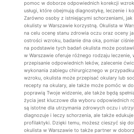
pomoc w doborze odpowiednich korekcji wzrok
usługi, które obejmują diagnostykę, leczenie i
Zarówno osoby z istniejącymi schorzeniami, jak
okulisty w Warszawie korzystną. Okulista w Wa
na celu ocenę stanu zdrowia oczu oraz oceny ja
ostrości wzroku, badanie dna oka, pomiar ciśni
na podstawie tych badań okulista może postawić
w Warszawie oferuje różnego rodzaju leczenie,
przepisanie odpowiednich leków, zalecenie ćwi
wykonania zabiegu chirurgicznego w przypadku p
wzroku, okulista może przepisać okulary lub so
recepty na okulary, ale także może pomóc w do
poprawią Twoje widzenie, ale także będą spełni
życia jest kluczowe dla wyboru odpowiednich r
są istotne dla utrzymania zdrowych oczu i utrzy
diagnozuje i leczy schorzenia, ale także edukuj
profilaktyki. Dzięki temu, możesz cieszyć się d
okulista w Warszawie to także partner w dobo