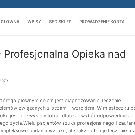
 GŁÓWNA
WPISY
SEO SKLEP
PROWADZENIE KONTA
Szukaj:
 Profesjonalna Opieka nad
ARZY
którego głównym celem jest diagnozowanie, leczenie i
roblemów związanych z oczami i wzrokiem. W miasteczku p
ku jest niezwykle istotne, dlatego wybór odpowiedniego
zego życia.Wielu pacjentów szuka profesjonalnego i zaufa
kompleksowe badania wzroku, ale także oferuje leczenie or