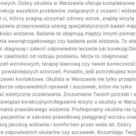
owych. Dobry okulista w Warszawie oferuje kompleksowe
 korekcję wszelkich problemów związanych z oczami i widze
 i ci, którzy pragną utrzymać zdrowy wzrok, znajdą wizytę
rszawie przeprowadza szereg specjalistycznych badań maj
kości widzenia. Badania te obejmują między innymi pomiar
enia wewnątrzgałkowego czy badanie pola widzenia. To wła
 diagnozę i zalecić odpowiednie leczenie lub korekcję.Oku
 w zależności od rodzaju problemu. Może to obejmować
czeń wzrokowych, terapię laserową czy nawet konieczność
oważniejszych schorzeń. Ponadto, jeśli potrzebujesz kore
czewki kontaktowe. Okulista w Warszawie nie tylko przepis
borze odpowiednich oprawek i soczewek, które nie tylko
ać estetyczne oczekiwania. Zrozumienie Twoich potrzeb i s
ozwiązań korekcyjnych.Regularne wizyty u okulisty w Wars
mania prawidłowego widzenia. Profesjonalny okulista nie t
e pacjentów w zakresie prawidłowej pielęgnacji wzroku ora
obrą jakością widzenia i komfortem przez wiele lat. Dobry
rze odpowiednich okularów czy soczewek. Rozumiejąc Two