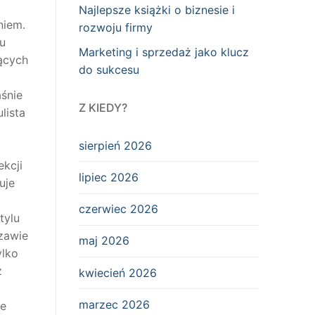
Najlepsze książki o biznesie i
niem.
rozwoju firmy
 u
Marketing i sprzedaż jako klucz
ących
do sukcesu
śnie
Z KIEDY?
lista
sierpień 2026
kcji
lipiec 2026
uje
czerwiec 2026
tylu
zawie
maj 2026
ylko
z
kwiecień 2026
marzec 2026
je