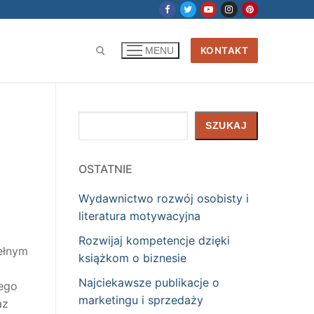
KONTAKT
MENU
Szukaj
SZUKAJ
OSTATNIE
Wydawnictwo rozwój osobisty i
literatura motywacyjna
Rozwijaj kompetencje dzięki
ełnym
książkom o biznesie
Najciekawsze publikacje o
nego
marketingu i sprzedaży
az