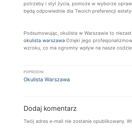
potrzeby i styl życia, pomoże w wyborze oprawe
będą odpowiednie dla Twoich preferencji estety
Podsumowując, okulista w Warszawie to niezast
okulista warszawa
Dzięki jego profesjonalizmow
wzroku, co ma ogromny wpływ na nasze codzien
Nawigacja
POPRZEDNI
Poprzedni
wpisu
Okulista Warszawa
wpis:
Dodaj komentarz
Twój adres e-mail nie zostanie opublikowany.
W