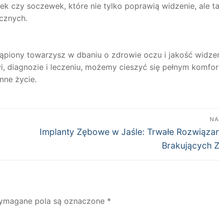
k czy soczewek, które nie tylko poprawią widzenie, ale t
cznych.
ąpiony towarzysz w dbaniu o zdrowie oczu i jakość widzen
i, diagnozie i leczeniu, możemy cieszyć się pełnym komfo
ne życie.
NA
Następny
Implanty Zębowe w Jaśle: Trwałe Rozwiązan
wpis:
Brakujących 
ymagane pola są oznaczone
*