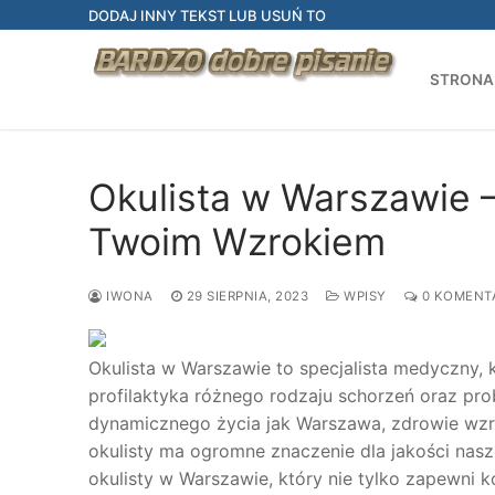
Przejdź
DODAJ INNY TEKST LUB USUŃ TO
do
treści
STRONA
Okulista w Warszawie –
Twoim Wzrokiem
IWONA
29 SIERPNIA, 2023
WPISY
0 KOMENT
Okulista w Warszawie to specjalista medyczny, 
profilaktyka różnego rodzaju schorzeń oraz p
dynamicznego życia jak Warszawa, zdrowie wzro
okulisty ma ogromne znaczenie dla jakości nas
okulisty w Warszawie, który nie tylko zapewni 