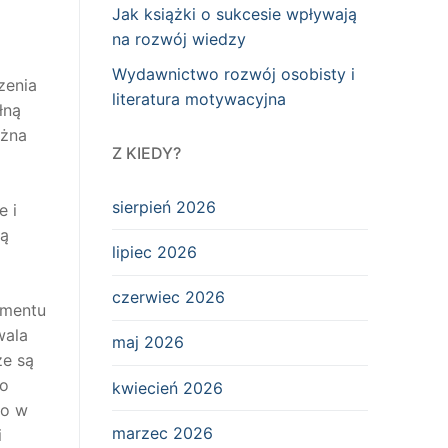
Jak książki o sukcesie wpływają
na rozwój wiedzy
Wydawnictwo rozwój osobisty i
zenia
literatura motywacyjna
łną
ożna
Z KIEDY?
sierpień 2026
e i
ią
lipiec 2026
czerwiec 2026
ymentu
wala
maj 2026
że są
do
kwiecień 2026
no w
marzec 2026
i