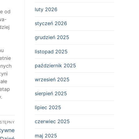
luty 2026
ie od
wa-
styczeń 2026
ziej
grudzień 2025
mu
listopad 2025
etnie
październik 2025
żnych
zyni
wrzesień 2025
ałe
 etap
sierpień 2025
.
lipiec 2025
czerwiec 2025
STĘPNY
ktywne
maj 2025
 Dzień