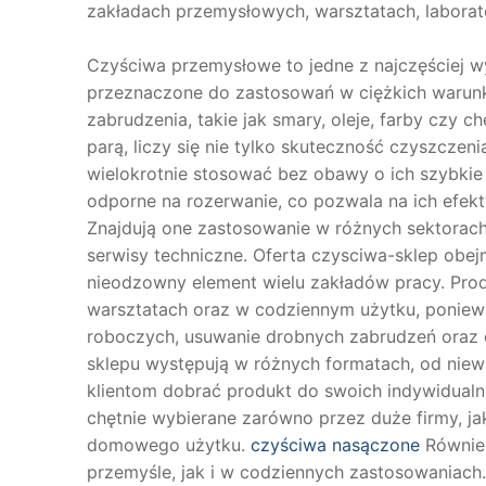
zakładach przemysłowych, warsztatach, laborato
Czyściwa przemysłowe to jedne z najczęściej w
przeznaczone do zastosowań w ciężkich warunk
zabrudzenia, takie jak smary, oleje, farby czy 
parą, liczy się nie tylko skuteczność czyszczen
wielokrotnie stosować bez obawy o ich szybkie
odporne na rozerwanie, co pozwala na ich efek
Znajdują one zastosowanie w różnych sektorac
serwisy techniczne. Oferta czysciwa-sklep obe
nieodzowny element wielu zakładów pracy. Produ
warsztatach oraz w codziennym użytku, poniewa
roboczych, usuwanie drobnych zabrudzeń oraz 
sklepu występują w różnych formatach, od niewi
klientom dobrać produkt do swoich indywidualny
chętnie wybierane zarówno przez duże firmy, ja
domowego użytku.
czyściwa nasączone
Również
przemyśle, jak i w codziennych zastosowaniach. 