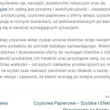
ycierania rąk, narzędzi, powierzchni roboczych oraz do
yjne
Ich zaletą jest prostota i wielofunkcyjność – niezależn
ii produkcyjnej, czyściwa papierowe z oferty sklepu czysci
ępują w różnych wariantach, od jednowarstwowych po bard
 się w bardziej wymagających sytuacjach.
klep czysciwa-sklep zyskał uznanie klientów dzięki swoje
lnemu podejściu do potrzeb każdego zamawiającego. Wielol
oradztwo i dostosowanie oferty do wymagań klientów z ró
akość produktów, ich trwałość oraz przystępne ceny, co c
óżnej wielkości – od dużych zakładów produkcyjnych po m
a na szybki czas realizacji zamówień oraz dbałość o każdy
 relacje i zapewnia, że klienci wracają po kolejne produkty
NA
Następny
rawa
Czyściwa Papierowe – Szybkie i Efe
wpis:
Rozwiązanie na Każdy