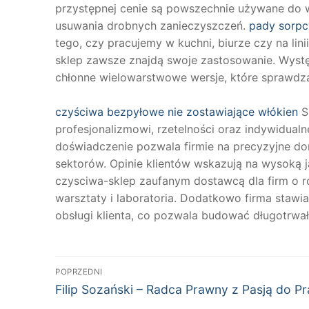
przystępnej cenie są powszechnie używane do w
usuwania drobnych zanieczyszczeń.
pady sorpc
tego, czy pracujemy w kuchni, biurze czy na lin
sklep zawsze znajdą swoje zastosowanie. Wyst
chłonne wielowarstwowe wersje, które sprawdzą
czyściwa bezpyłowe nie zostawiające włókien
S
profesjonalizmowi, rzetelności oraz indywidua
doświadczenie pozwala firmie na precyzyjne d
sektorów. Opinie klientów wskazują na wysoką j
czysciwa-sklep zaufanym dostawcą dla firm o r
warsztaty i laboratoria. Dodatkowo firma stawi
obsługi klienta, co pozwala budować długotrwałe
Nawigacja
POPRZEDNI
Poprzedni
wpisu
Filip Sozański – Radca Prawny z Pasją do P
wpis: