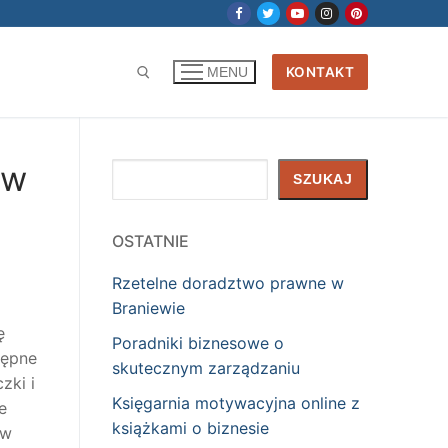
KONTAKT
MENU
 w
Szukaj
SZUKAJ
OSTATNIE
Rzetelne doradztwo prawne w
Braniewie
ę
Poradniki biznesowe o
tępne
skutecznym zarządzaniu
zki i
Księgarnia motywacyjna online z
e
książkami o biznesie
 w