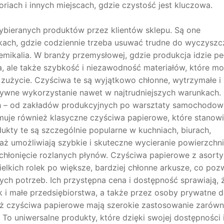
riach i innych miejscach, gdzie czystość jest kluczowa.
ybieranych produktów przez klientów sklepu. Są one
ach, gdzie codziennie trzeba usuwać trudne do wyczyszc
chemikalia. W branży przemysłowej, gdzie produkcja idzie pe
ia, ale także szybkość i niezawodność materiałów, które m
 zużycie. Czyściwa te są wyjątkowo chłonne, wytrzymałe i
tywne wykorzystanie nawet w najtrudniejszych warunkach.
h – od zakładów produkcyjnych po warsztaty samochodow
jmuje również klasyczne czyściwa papierowe, które stanow
kty te są szczególnie popularne w kuchniach, biurach,
ż umożliwiają szybkie i skuteczne wycieranie powierzchni
chłonięcie rozlanych płynów. Czyściwa papierowe z asort
elkich rolek po większe, bardziej chłonne arkusze, co poz
ch potrzeb. Ich przystępna cena i dostępność sprawiają, 
k i małe przedsiębiorstwa, a także przez osoby prywatne 
 czyściwa papierowe mają szerokie zastosowanie zarów
To uniwersalne produkty, które dzięki swojej dostępności 