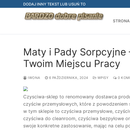
Przejdź
DODAJ INNY TEKST LUB USUŃ TO
do
treści
STRONA
Maty i Pady Sorpcyjne
Twoim Miejscu Pracy
IWONA
6 PAŹDZIERNIKA, 2024
WPISY
0 KOM
Czysciwa-sklep to renomowany dostawca produ
czyściw przemysłowych, które z powodzeniem s
w tym sklepie to czyściwa przemysłowe, czyściw
czyściwa do cleanroom, czyściwa bezpyłowe ora
swoje konkretne zastosowanie, mając na celu 