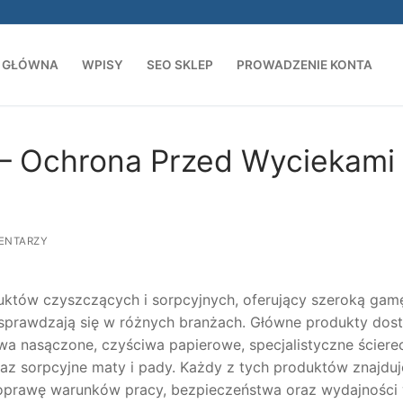
 GŁÓWNA
WPISY
SEO SKLEP
PROWADZENIE KONTA
Szukaj:
 – Ochrona Przed Wyciekami
ENTARZY
któw czyszczących i sorpcyjnych, oferujący szeroką gam
prawdzają się w różnych branżach. Główne produkty dos
a nasączone, czyściwa papierowe, specjalistyczne ścierec
z sorpcyjne maty i pady. Każdy z tych produktów znajduj
poprawę warunków pracy, bezpieczeństwa oraz wydajności