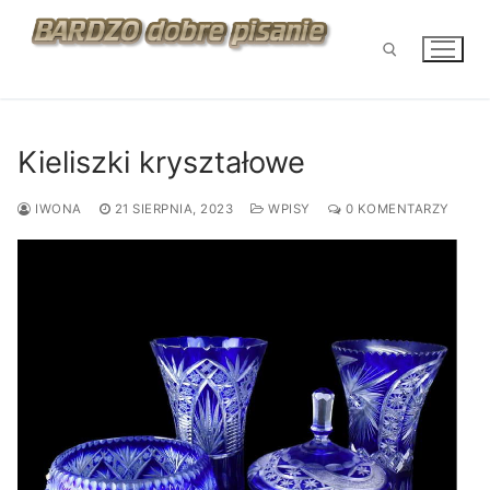
Przejdź
do
treści
Szukaj:
Kieliszki kryształowe
IWONA
21 SIERPNIA, 2023
WPISY
0 KOMENTARZY