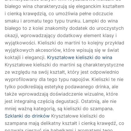
białego wina charakteryzują się eleganckim kształtem
i cienką krawędzią, co umożliwia pełne odczucie
smaku i aromatu tego typu trunku. Lampki do wina
białego to z kolei znakomity dodatek do uroczystych
okazji, wprowadzający dodatkowy element klasy i
wyjątkowości. Kieliszki do martini to kolejny przykład
wyjątkowych akcesoriów, które wpisują się w świat
koktajli i elegancji.
Kryształowe kieliszki do wina
Kryształowe kieliszki do martini są charakterystyczne
ze względu na swój kształt, który jest odpowiednio
wyprofilowany dla tego typu napojów. Kieliszki te nie
tylko podkreślają estetykę podawanego drinka, ale
także wprowadzają doświadczenie wizualne, które
jest integralną częścią degustacji. Ostatnią, ale nie
mniej ważną kategorią, są kieliszki do szampana.
Szklanki do drinków
Kryształowe kieliszki do
szampana mają delikatny kształt i cienką krawędź, co
pozwala cieszyć się bąbelkami i aromatami tego