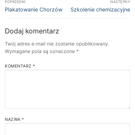
POPRZEDNI
NASTĘPNY
wpisu
Poprzedni
Następny
Plakatowanie Chorzów
Szkolenie chemizacyjne
wpis:
wpis:
Dodaj komentarz
Twój adres e-mail nie zostanie opublikowany.
Wymagane pola są oznaczone
*
KOMENTARZ
*
NAZWA
*