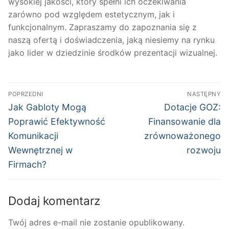
wysokiej jakości, który spełni ich oczekiwania
zarówno pod względem estetycznym, jak i
funkcjonalnym. Zapraszamy do zapoznania się z
naszą ofertą i doświadczenia, jaką niesiemy na rynku
jako lider w dziedzinie środków prezentacji wizualnej.
Nawigacja
POPRZEDNI
NASTĘPNY
wpisu
Poprzedni
Następny
Jak Gabloty Mogą
Dotacje GOZ:
wpis:
wpis:
Poprawić Efektywność
Finansowanie dla
Komunikacji
zrównoważonego
Wewnętrznej w
rozwoju
Firmach?
Dodaj komentarz
Twój adres e-mail nie zostanie opublikowany.