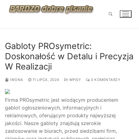
Przejdź
do
treści
Szukaj:
Gabloty PROsymetric:
Doskonałość w Detalu i Precyzja
W Realizacji
IWONA
11 LIPCA, 2024
WPISY
0 KOMENTARZY
Firma PROsymetric jest wiodącym producentem
gablot ogłoszeniowych, informacyjnych i
reklamowych, oferującym produkty najwyższej
jakości. Nasze gabloty znajdują szerokie
zastosowanie w biurach, przed siedzibami firm,
sklepów oraz instytucji publicznych, spełniając