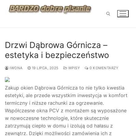
Przejdź
do
treści
Szukaj:
Drzwi Dąbrowa Górnicza –
estetyka i bezpieczeństwo
IWONA
19 LIPCA, 2025
WPISY
0 KOMENTARZY
Zakup okien Dąbrowa Górnicza to nie tylko kwestia
estetyki, ale przede wszystkim inwestycja w komfort
termiczny i niższe rachunki za ogrzewanie.
Współczesne okna PCV z montażem są wyposażone
w nowoczesne technologie, które skutecznie
zatrzymują ciepło w domu i izolują od hałasu z
zewnątrz. Dzięki możliwości zamówienia ich z