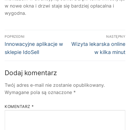
w nowe okna i drzwi staje się bardziej opłacalna i
wygodna.
Nawigacja
POPRZEDNI
NASTĘPNY
wpisu
Poprzedni
Następny
Innowacyjne aplikacje w
Wizyta lekarska online
wpis:
wpis:
sklepie IdoSell
w kilka minut
Dodaj komentarz
Twój adres e-mail nie zostanie opublikowany.
Wymagane pola są oznaczone
*
KOMENTARZ
*