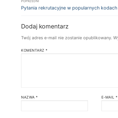
POPRZEDNI
Poprzedni
wpisu
Pytania rekrutacyjne w popularnych kodach
wpis:
Dodaj komentarz
Twój adres e-mail nie zostanie opublikowany.
W
KOMENTARZ
*
NAZWA
*
E-MAIL
*