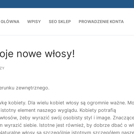
 GŁÓWNA
WPISY
SEO SKLEP
PROWADZENIE KONTA
Szukaj:
oje nowe włosy!
ZY
erunku zewnętrznego.
wkę kobiety. Dla wielu kobiet włosy są ogromnie ważne. M
stotny element naszego wyglądu. Kobiety potrafią
łosów, żeby wyrazić swój osobisty styl i image. Znaczące 
wyrazić siebie. Istotne jest również, by dobrze dbać o wł
aturalne włosy są szczególnie istotnym szczegółem nasz