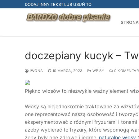
Przejdź
DODAJ INNY TEKST LUB USUŃ TO
do
treści
STRONA
doczepiany kucyk – Tw
IWONA
10 MARCA, 2023
WPISY
0 KOMENTAR
Piękno włosów to niezwykle ważny element wiz
Włosy są niejednokrotnie traktowane za wizytó
one reprezentować naszą osobowość i tworzyć i
eksperymentować z różnymi fryzurami i tonami w
ażeby wybierać te fryzury, które wspomogą wam 
żeby były one zdrowe i jędrne.
naturalne włosy
N