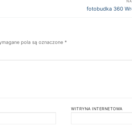
NA
Następny
fotobudka 360 Wr
wpis:
ymagane pola są oznaczone
*
WITRYNA INTERNETOWA