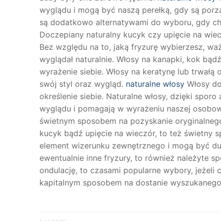
wyglądu i mogą być naszą perełką, gdy są porząd
są dodatkowo alternatywami do wyboru, gdy chc
Doczepiany naturalny kucyk czy upięcie na wiec
Bez względu na to, jaką fryzurę wybierzesz, waż
wyglądał naturalnie. Włosy na kanapki, kok bą
wyrażenie siebie. Włosy na keratynę lub trwałą
swój styl oraz wygląd.
naturalne włosy
Włosy do
określenie siebie. Naturalne włosy, dzięki spor
wyglądu i pomagają w wyrażeniu naszej osobowoś
świetnym sposobem na pozyskanie oryginalnego 
kucyk bądź upięcie na wieczór, to też świetny 
element wizerunku zewnętrznego i mogą być dum
ewentualnie inne fryzury, to również należyte s
ondulację, to czasami popularne wybory, jeżeli
kapitalnym sposobem na dostanie wyszukanego 
Nawigacja