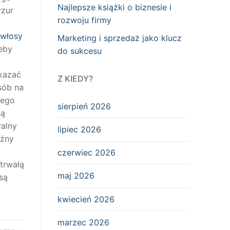
Najlepsze książki o biznesie i
yzur
rozwoju firmy
n włosy
Marketing i sprzedaż jako klucz
żeby
do sukcesu
okazać
Z KIEDY?
sób na
zego
sierpień 2026
są
ralny
lipiec 2026
ażny
czerwiec 2026
 trwałą
maj 2026
są
kwiecień 2026
marzec 2026