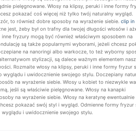
nie pielęgnowane. Włosy na klipsy, peruki i inne formy fr
esz pokazać coś więcej niż tylko twój naturalny wygląd.
zór, to również dobre sposoby na wyrażenie siebie.
clip i
ne jest, żeby był on trafny dla twojej długości włosów i a
dź inne fryzury mogą być również właściwym sposobem na
 ondulację są także popularnymi wyborami, jeżeli chcesz p
czepiane na nanoringi albo warkocze, to też wyborny spo
o alternatywom stylizacji, są dalece ważnym elementem nas
ci. Rozmaite włosy na klipsy, peruki i inne formy fryzur 
wyglądu i uwidocznienie swojego stylu. Doczepiany natu
sposób na wyrażenie siebie. Włosy u kobiet to niezwykle w
ą, jeśli są właściwie pielęgnowane. Włosy na kanapki
posoby na wyrażenie siebie. Włosy na keratynę ewentualnie
 chcesz pokazać swój styl i wygląd. Odmienne formy fryzur 
wyglądu i uwidocznienie swojego stylu.