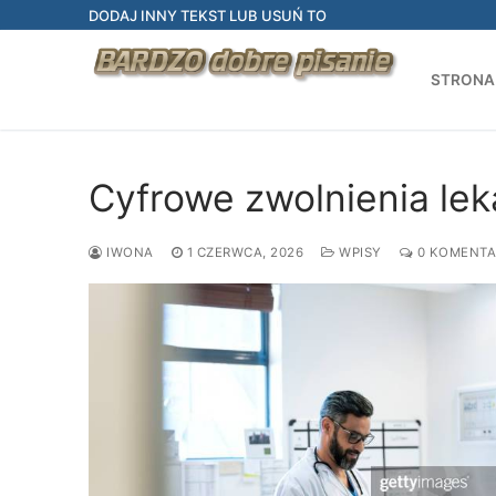
Przejdź
DODAJ INNY TEKST LUB USUŃ TO
do
treści
STRONA
Cyfrowe zwolnienia lek
IWONA
1 CZERWCA, 2026
WPISY
0 KOMENTA