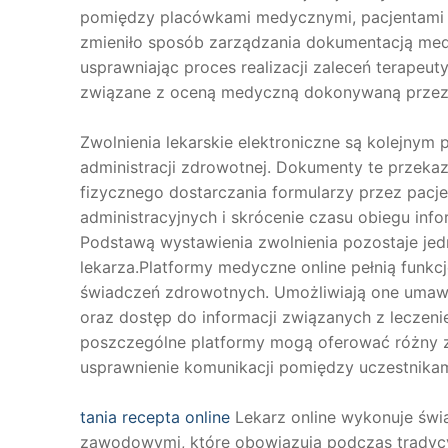
pomiędzy placówkami medycznymi, pacjentami o
zmieniło sposób zarządzania dokumentacją med
usprawniając proces realizacji zaleceń terapeu
związane z oceną medyczną dokonywaną przez 
Zwolnienia lekarskie elektroniczne są kolejnym
administracji zdrowotnej. Dokumenty te przek
fizycznego dostarczania formularzy przez pacj
administracyjnych i skrócenie czasu obiegu in
Podstawą wystawienia zwolnienia pozostaje je
lekarza.Platformy medyczne online pełnią funkc
świadczeń zdrowotnych. Umożliwiają one umawian
oraz dostęp do informacji związanych z leczen
poszczególne platformy mogą oferować różny za
usprawnienie komunikacji pomiędzy uczestnika
tania recepta online
Lekarz online wykonuje świ
zawodowymi, które obowiązują podczas tradycy