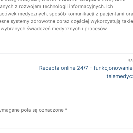
nych z rozwojem technologii informacyjnych. Ich
lacówek medycznych, sposób komunikacji z pacjentami or
sne systemy zdrowotne coraz częściej wykorzystują takie
cję wybranych świadczeń medycznych i procesów
NA
Następny
Recepta online 24/7 – funkcjonowanie
wpis:
telemedyc
ymagane pola są oznaczone
*