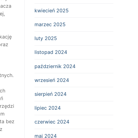
nacza
kwiecień 2025
j,
marzec 2025
kację
luty 2025
oraz
listopad 2024
październik 2024
tnych.
wrzesień 2024
ych
sierpień 2024
ań
rzędzi
lipiec 2024
ym
ta bez
czerwiec 2024
 z
maj 2024