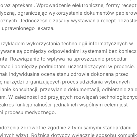
raz aptekami. Wprowadzenie elektronicznej formy recept
yczną, ograniczając wykorzystanie dokumentów papierow
tycznych. Jednocześnie zasady wystawiania recept pozosta
uprawnionego lekarza.
 przykładem wykorzystania technologii informatycznych w
azywane są pomiędzy odpowiednimi systemami bez koniecz
enta. Rozwiązanie to wpływa na uproszczenie procedur
formacji pomiędzy podmiotami uczestniczącymi w procesie.
dnak indywidualna ocena stanu zdrowia dokonana przez
ję narzędzi organizujących proces udzielania wybranych
ie konsultacji, przesyłanie dokumentacji, odbieranie zal
iem. W zależności od przyjętych rozwiązań technologiczny
kres funkcjonalności, jednak ich wspólnym celem jest
mi procesu medycznego.
adczenia zdrowotne zgodnie z tymi samymi standardami
jnych wizyt. Różnica dotyczy wyłącznie sposobu komunik