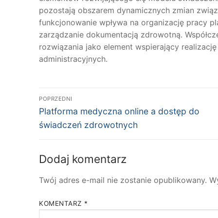
pozostają obszarem dynamicznych zmian związa
funkcjonowanie wpływa na organizację pracy p
zarządzanie dokumentacją zdrowotną. Współcze
rozwiązania jako element wspierający realiza
administracyjnych.
Nawigacja
POPRZEDNI
Poprzedni
wpisu
Platforma medyczna online a dostęp do
wpis:
świadczeń zdrowotnych
Dodaj komentarz
Twój adres e-mail nie zostanie opublikowany.
W
KOMENTARZ
*