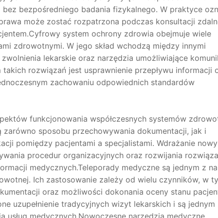
a bez bezpośredniego badania fizykalnego. W praktyce oz
prawa może zostać rozpatrzona podczas konsultacji zdalne
jentem.Cyfrowy system ochrony zdrowia obejmuje wiele
jami zdrowotnymi. W jego skład wchodzą między innymi
zwolnienia lekarskie oraz narzędzia umożliwiające komuni
takich rozwiązań jest usprawnienie przepływu informacji 
 jednoczesnym zachowaniu odpowiednich standardów
aspektów funkcjonowania współczesnych systemów zdrowo
 zarówno sposobu przechowywania dokumentacji, jak i
cji pomiędzy pacjentami a specjalistami. Wdrażanie now
wywania procedur organizacyjnych oraz rozwijania rozwiąz
formacji medycznych.Teleporady medyczne są jednym z na
wotnej. Ich zastosowanie zależy od wielu czynników, w t
kumentacji oraz możliwości dokonania oceny stanu pacjen
e uzupełnienie tradycyjnych wizyt lekarskich i są jednym
nia usług medycznych.Nowoczesne narzędzia medyczne