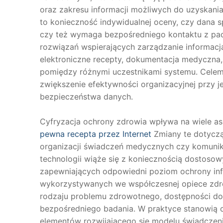
oraz zakresu informacji możliwych do uzyskani
to konieczność indywidualnej oceny, czy dana s
czy też wymaga bezpośredniego kontaktu z pac
rozwiązań wspierających zarządzanie informac
elektroniczne recepty, dokumentacja medyczna, 
pomiędzy różnymi uczestnikami systemu. Celem 
zwiększenie efektywności organizacyjnej przy
bezpieczeństwa danych.
Cyfryzacja ochrony zdrowia wpływa na wiele 
pewna recepta przez Internet
Zmiany te dotyczą
organizacji świadczeń medycznych czy komunika
technologii wiąże się z koniecznością dostoso
zapewniających odpowiedni poziom ochrony in
wykorzystywanych we współczesnej opiece zdro
rodzaju problemu zdrowotnego, dostępności do
bezpośredniego badania. W praktyce stanowią on
elementów rozwijającego się modelu świadcze