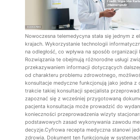
Nowoczesna telemedycyna stała się jednym z 
krajach. Wykorzystanie technologii informaty
na odległość, co wpływa na sposób organizacj
Rozwiązania te obejmują różnorodne usługi zwią
przekazywaniem informacji dotyczących dalsze
od charakteru problemu zdrowotnego, możliwoś
konsultacje medyczne funkcjonują jako jedna z
trakcie takiej konsultacji specjalista przepro
zapoznać się z wcześniej przygotowaną dokumen
pacjenta konsultacja może prowadzić do wydani
konieczności przeprowadzenia wizyty stacjonar
podstawowych zasad wykonywania zawodu medy
decyzje.Cyfrowa recepta medyczna stanowi jed
zdrowia. Dokument ten funkcjonuje w systemac