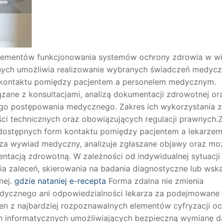
elementów funkcjonowania systemów ochrony zdrowia w wi
cznych umożliwia realizowanie wybranych świadczeń medyc
i kontaktu pomiędzy pacjentem a personelem medycznym.
zane z konsultacjami, analizą dokumentacji zdrowotnej or
go postępowania medycznego. Zakres ich wykorzystania z
ci technicznych oraz obowiązujących regulacji prawnych.
 dostępnych form kontaktu pomiędzy pacjentem a lekarze
wadza wywiad medyczny, analizuje zgłaszane objawy oraz mo
tacją zdrowotną. W zależności od indywidualnej sytuacji
a zaleceń, skierowania na badania diagnostyczne lub wsk
nej.
gdzie nataniej e-recepta
Forma zdalna nie zmienia
cznego ani odpowiedzialności lekarza za podejmowane
en z najbardziej rozpoznawalnych elementów cyfryzacji o
h informatycznych umożliwiających bezpieczną wymianę 