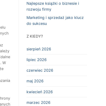
Najlepsze książki o biznesie i
rozwoju firmy
Marketing i sprzedaż jako klucz
do sukcesu
elu
znych
Z KIEDY?
az
sierpień 2026
ależy
Zdalne
lipiec 2026
m. W
że
czerwiec 2026
azania
maj 2026
kwiecień 2026
chrony
marzec 2026
danych