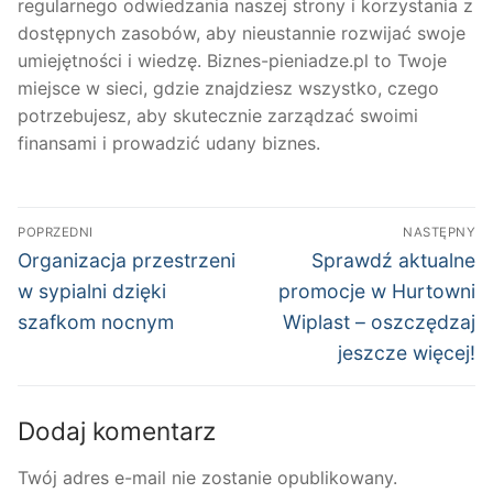
regularnego odwiedzania naszej strony i korzystania z
dostępnych zasobów, aby nieustannie rozwijać swoje
umiejętności i wiedzę. Biznes-pieniadze.pl to Twoje
miejsce w sieci, gdzie znajdziesz wszystko, czego
potrzebujesz, aby skutecznie zarządzać swoimi
finansami i prowadzić udany biznes.
Nawigacja
POPRZEDNI
NASTĘPNY
wpisu
Poprzedni
Następny
Organizacja przestrzeni
Sprawdź aktualne
wpis:
wpis:
w sypialni dzięki
promocje w Hurtowni
szafkom nocnym
Wiplast – oszczędzaj
jeszcze więcej!
Dodaj komentarz
Twój adres e-mail nie zostanie opublikowany.