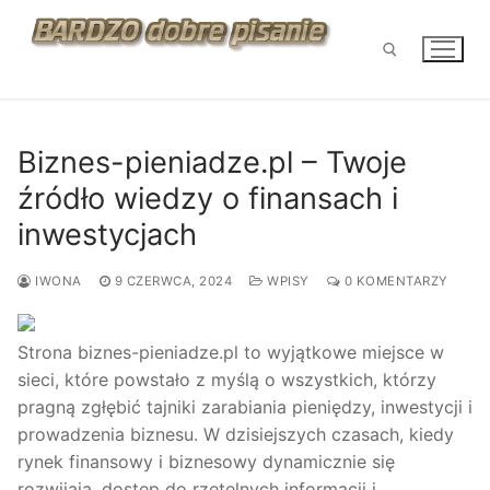
Przejdź
do
treści
Szukaj:
Biznes-pieniadze.pl – Twoje
źródło wiedzy o finansach i
inwestycjach
IWONA
9 CZERWCA, 2024
WPISY
0 KOMENTARZY
Strona biznes-pieniadze.pl to wyjątkowe miejsce w
sieci, które powstało z myślą o wszystkich, którzy
pragną zgłębić tajniki zarabiania pieniędzy, inwestycji i
prowadzenia biznesu. W dzisiejszych czasach, kiedy
rynek finansowy i biznesowy dynamicznie się
rozwijają, dostęp do rzetelnych informacji i