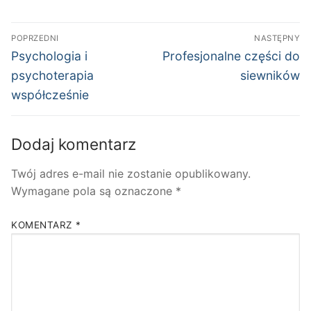
Nawigacja
POPRZEDNI
NASTĘPNY
wpisu
Poprzedni
Następny
Psychologia i
Profesjonalne części do
wpis:
wpis:
psychoterapia
siewników
współcześnie
Dodaj komentarz
Twój adres e-mail nie zostanie opublikowany.
Wymagane pola są oznaczone
*
KOMENTARZ
*