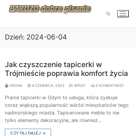
Przejdź
do
treści
Dzień:
2024-06-04
Szukaj:
Jak czyszczenie tapicerki w
Trójmieście poprawia komfort życia
IWONA
4 CZERWCA, 2024
WPISY
0 KOMENTARZY
Pranie tapicerki w Gdyni to usługa, która zyskuje
coraz większą popularność wśród mieszkańców tego
nadmorskiego miasta. Tapicerowane meble to nie
tylko elementy dekoracyjne, ale również…
CZYTAJ DALEJ →